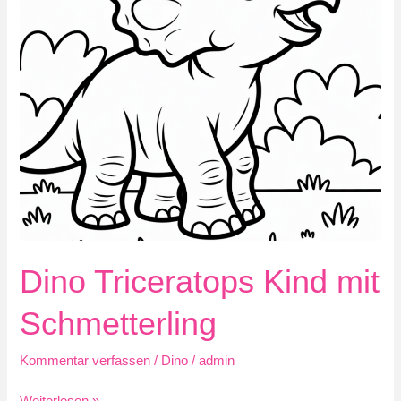
Dino Triceratops Kind mit
Schmetterling
Kommentar verfassen
/
Dino
/
admin
Dino
Weiterlesen »