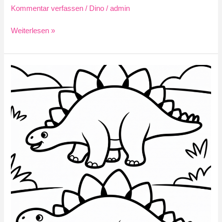
Kommentar verfassen
/
Dino
/
admin
Dino
Weiterlesen »
T-
Rex
mit
Farn