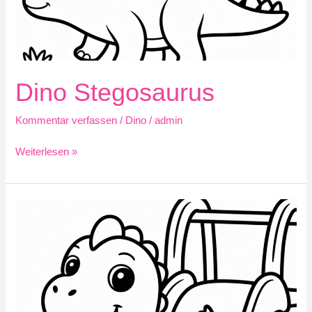
Dino Stegosaurus
Kommentar verfassen
/
Dino
/
admin
Dino
Weiterlesen »
Stegosaurus