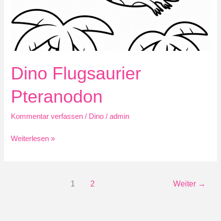
Dino Flugsaurier
Pteranodon
Kommentar verfassen
/
Dino
/
admin
Dino
Weiterlesen »
Flugsaurier
Pteranodon
1
2
Weiter
→