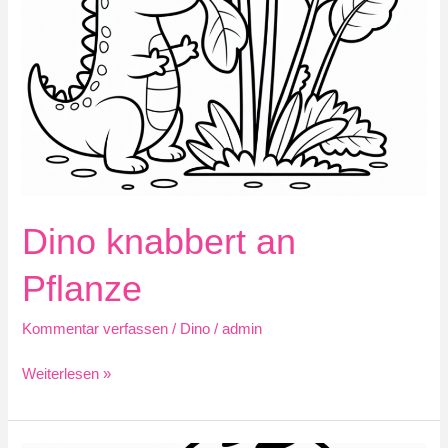
Dino knabbert an
Pflanze
Kommentar verfassen
/
Dino
/
admin
Dino
Weiterlesen »
knabbert
an
Pflanze