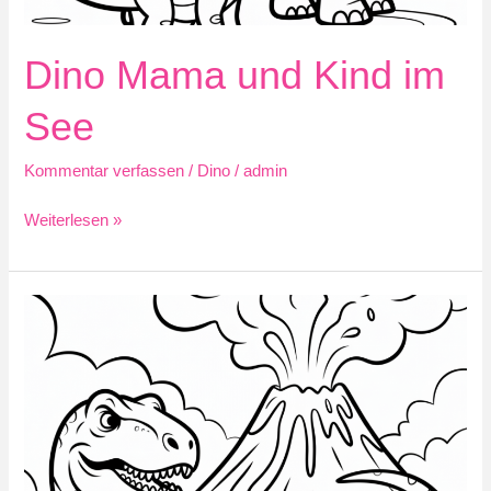
Dino Mama und Kind im
See
Kommentar verfassen
/
Dino
/
admin
Dino
Weiterlesen »
Mama
und
Kind
im
See