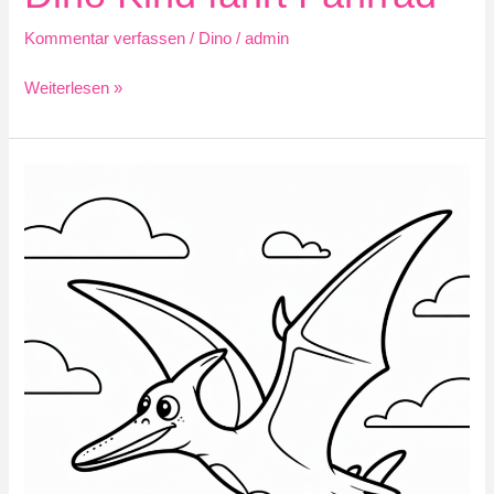
Kommentar verfassen
/
Dino
/
admin
Dino
Weiterlesen »
Kind
fährt
Fahrrad