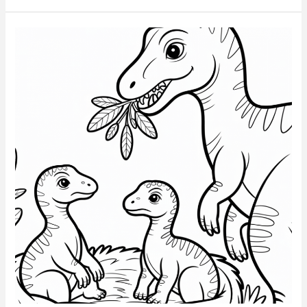
auf
der
Rutsche